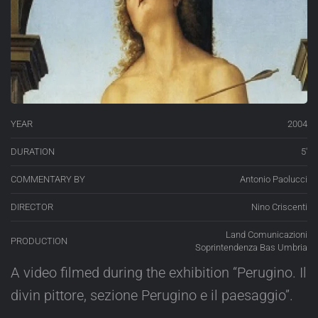
YEAR
2004
DURATION
5′
COMMENTARY BY
Antonio Paolucci
DIRECTOR
Nino Criscenti
Land Comunicazioni
PRODUCTION
Soprintendenza Bas Umbria
A video filmed during the exhibition “Perugino. Il
divin pittore, sezione Perugino e il paesaggio”.